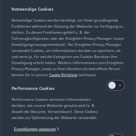
Notwendige Cookies
Notwendige Cookies werden benötigt, um Ihnen grundlegende
Zur Inspektion
Funktionen während der Nutzung der Webseite zur Verfügung zu
stellen. Zu diesen Funktionen gehört z. B. der
Fahrzeugkonfigurator oder der Ensighten Privacy Manager (unser
Einwilligungsmanagementtool). Der Ensighten Privacy Manager
Zurück nach oben
verwendet Cookies, um Informationen darüber zu speichern, ob
und wenn ja, für welche Kategorien von Cookies Benutzer ihre
Einwilligung erteilt haben. Weitere Informationen zum Ensighten
Modelle
Privacy Manager, sowie zu Ihren Rechten als betroffene Person
können Sie in unserer
Cookie Richtlinie
nachlesen.
Kaufen & leasen
Alle Modelle
Performance Cookies
Modelle vergleichen
Service & Zubehör
Performance Cookies sammeln Informationen
Neuwagensuche
darüber, wie unsere Webseite genutzt wird (z. B.
Elektromodelle
Anzahl der Besuche, Verweildauer). Diese Cookies
Gebrauchtwagensuche
Support
werden zur Optimierung der Webseite verwendet.
Saisonale Angebote
Plug-in-Hybride
Gebrauchtwagen
Einstellungen anpassen
Audi Services
Über Audi
Kundenservice