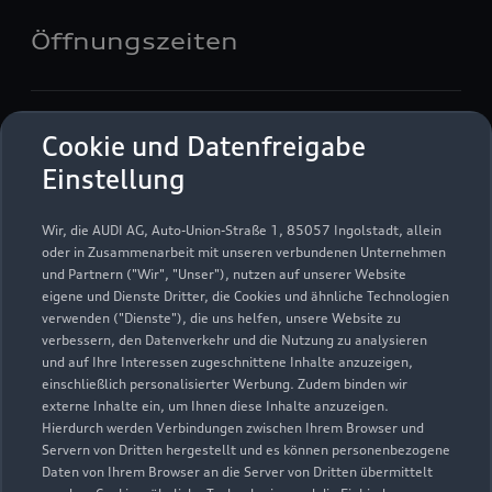
Öffnungszeiten
Verkauf
Cookie und Datenfreigabe
Geschlossen
,
öffnet am
Montag 08:00
Einstellung
Service
Wir, die AUDI AG, Auto-Union-Straße 1, 85057 Ingolstadt, allein
Geschlossen
,
öffnet am
Montag 07:00
oder in Zusammenarbeit mit unseren verbundenen Unternehmen
und Partnern ("Wir", "Unser"), nutzen auf unserer Website
eigene und Dienste Dritter, die Cookies und ähnliche Technologien
Bitte beachten Sie, dass außerhalb der gesetzlichen
verwenden ("Dienste"), die uns helfen, unsere Website zu
Öffnungszeiten keine Beratung, kein Verkauf und keine
verbessern, den Datenverkehr und die Nutzung zu analysieren
Probefahrt erfolgen kann.
und auf Ihre Interessen zugeschnittene Inhalte anzuzeigen,
einschließlich personalisierter Werbung. Zudem binden wir
externe Inhalte ein, um Ihnen diese Inhalte anzuzeigen.
Hierdurch werden Verbindungen zwischen Ihrem Browser und
Servern von Dritten hergestellt und es können personenbezogene
Daten von Ihrem Browser an die Server von Dritten übermittelt