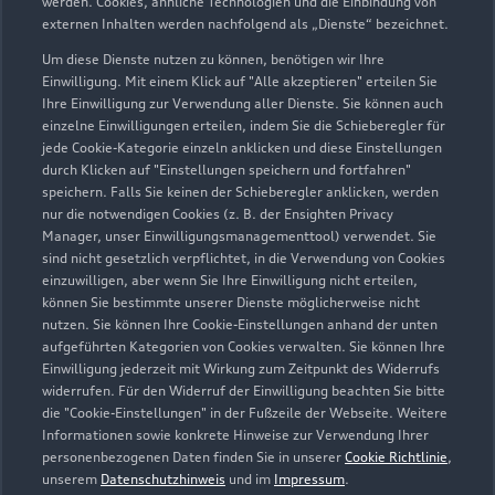
werden. Cookies, ähnliche Technologien und die Einbindung von
externen Inhalten werden nachfolgend als „Dienste“ bezeichnet.
Um diese Dienste nutzen zu können, benötigen wir Ihre
Einwilligung. Mit einem Klick auf "Alle akzeptieren" erteilen Sie
Ihre Einwilligung zur Verwendung aller Dienste. Sie können auch
einzelne Einwilligungen erteilen, indem Sie die Schieberegler für
jede Cookie-Kategorie einzeln anklicken und diese Einstellungen
durch Klicken auf "Einstellungen speichern und fortfahren"
speichern. Falls Sie keinen der Schieberegler anklicken, werden
nur die notwendigen Cookies (z. B. der Ensighten Privacy
Zur Reparatur
Manager, unser Einwilligungsmanagementtool) verwendet. Sie
sind nicht gesetzlich verpflichtet, in die Verwendung von Cookies
einzuwilligen, aber wenn Sie Ihre Einwilligung nicht erteilen,
können Sie bestimmte unserer Dienste möglicherweise nicht
nutzen. Sie können Ihre Cookie-Einstellungen anhand der unten
aufgeführten Kategorien von Cookies verwalten. Sie können Ihre
Einwilligung jederzeit mit Wirkung zum Zeitpunkt des Widerrufs
widerrufen. Für den Widerruf der Einwilligung beachten Sie bitte
die "Cookie-Einstellungen" in der Fußzeile der Webseite. Weitere
Informationen sowie konkrete Hinweise zur Verwendung Ihrer
personenbezogenen Daten finden Sie in unserer
Cookie Richtlinie
,
unserem
Datenschutzhinweis
und im
Impressum
.